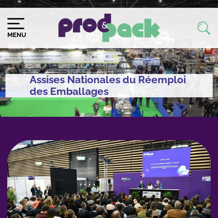
Aller
au
Image
Image
contenu
du
MENU
principal
logo
Assises Nationales du Réemploi
des Emballages
Modules
éditoriaux