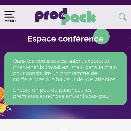
Aller
au
Image
Image
contenu
du
MENU
principal
logo
Body
Espace conférence
Dans les coulisses du salon, experts et
intervenants travaillent main dans la main
pour construire un programme de
conférences à la hauteur de vos attentes.
Encore un peu de patience… les
premières annonces arrivent sous peu !