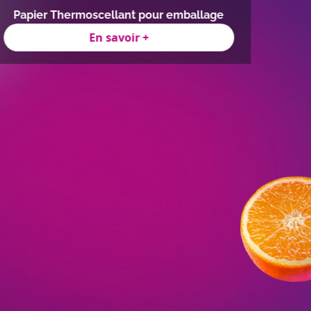
Papier Thermoscellant pour emballage
Mach
En savoir +