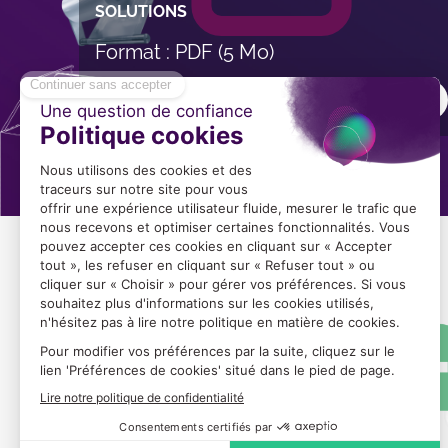
SOLUTIONS
Format : PDF (5 Mo)
Télécharger
Image
Image
du
logo