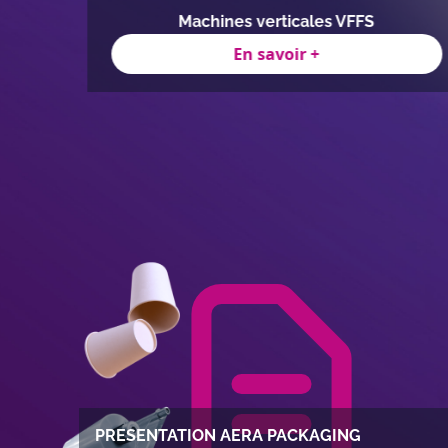
ilm
Machines verticales VFFS
En savoir +
Item
1
of
5
PRESENTATION AERA PACKAGING