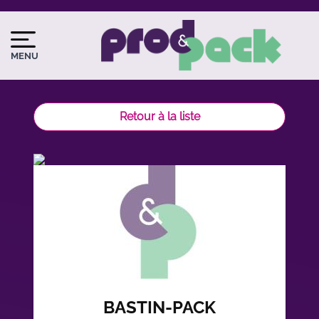
Aller
au
Image
Image
contenu
du
MENU
principal
logo
Retour à la liste
BASTIN-PACK