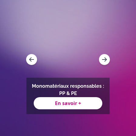
Monomatériaux responsables :
loc)
PP & PE
En savoir +
Item
1
of