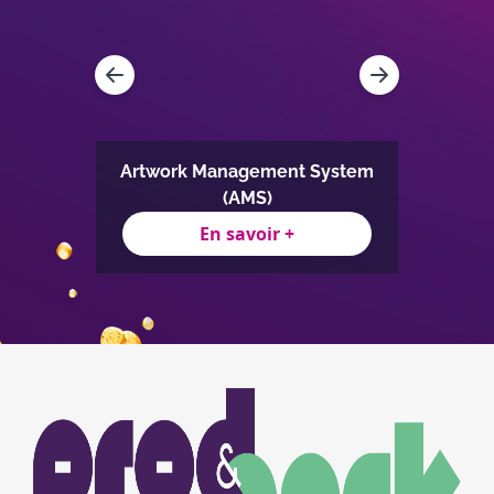
ement
Artwork Management System
(AMS)
En savoir +
Item
1
of
3
Image
Image
du
logo