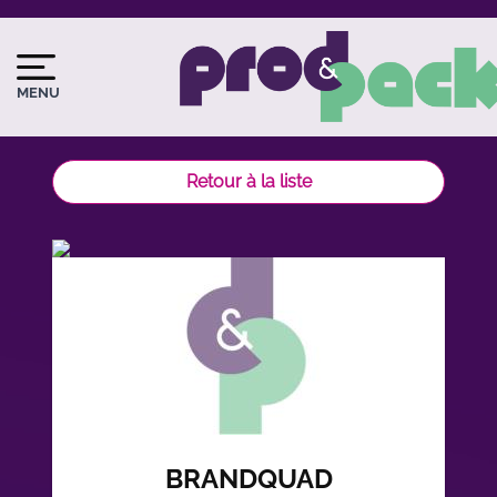
Aller
au
Image
Image
contenu
du
principal
MENU
logo
Retour à la liste
BRANDQUAD