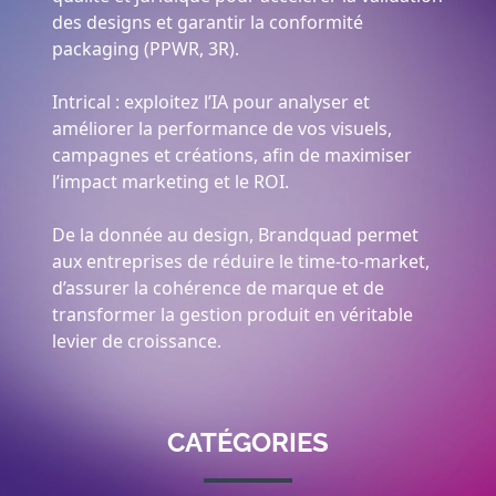
des designs et garantir la conformité
packaging (PPWR, 3R).
Intrical : exploitez l’IA pour analyser et
améliorer la performance de vos visuels,
campagnes et créations, afin de maximiser
l’impact marketing et le ROI.
De la donnée au design, Brandquad permet
aux entreprises de réduire le time-to-market,
d’assurer la cohérence de marque et de
transformer la gestion produit en véritable
levier de croissance.
CATÉGORIES