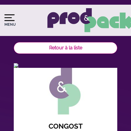
Aller
au
Image
Image
contenu
du
principal
MENU
logo
Retour à la liste
CONGOST