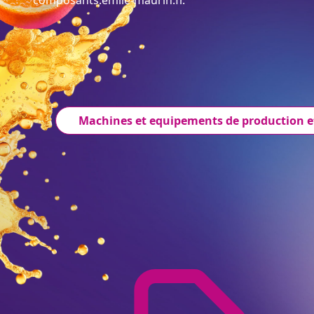
composants.emile-maurin.fr.
Machines et equipements de production e