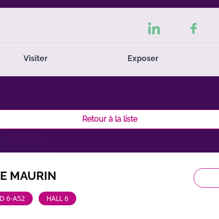
Visiter
Exposer
Retour à la liste
LE MAURIN
D 6-A52
HALL 6