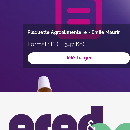
Plaquette Agroalimentaire - Emile Maurin
Format : PDF (347 Ko)
Télécharger
Image
Image
du
logo