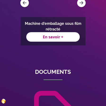
us film
Machine d'emballage sous film
Fil
rétracté
En savoir +
Item
1
of
3
DOCUMENTS