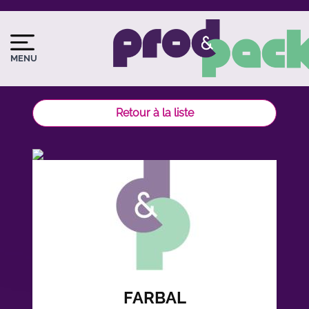
Aller
au
Image
Image
contenu
du
principal
MENU
logo
Retour à la liste
FARBAL