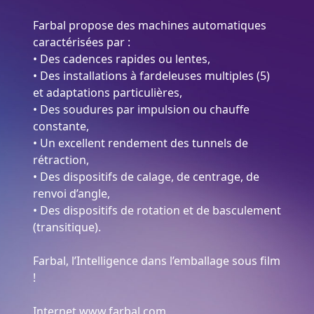
Farbal propose des machines automatiques
caractérisées par :
• Des cadences rapides ou lentes,
• Des installations à fardeleuses multiples (5)
et adaptations particulières,
• Des soudures par impulsion ou chauffe
constante,
• Un excellent rendement des tunnels de
rétraction,
• Des dispositifs de calage, de centrage, de
renvoi d’angle,
• Des dispositifs de rotation et de basculement
(transitique).
Farbal, l’Intelligence dans l’emballage sous film
!
Internet www.farbal.com