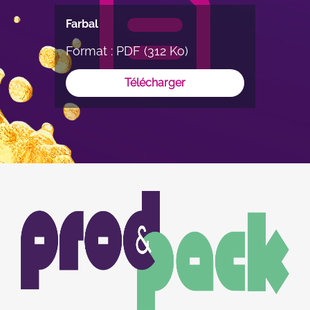
Farbal
Format : PDF (312 Ko)
Télécharger
Image
Image
du
logo