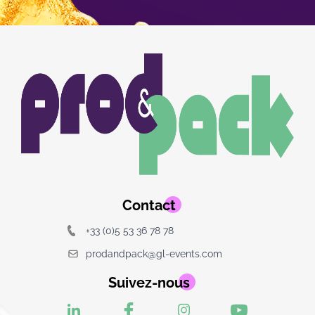
Image
Image
du
logo
Contact
+33 (0)5 53 36 78 78
prodandpack@gl-events.com
Suivez-nous