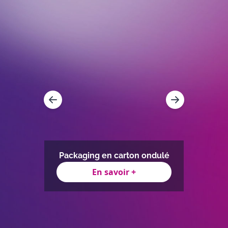
uration
Packa
Packaging en carton ondulé
En savoir +
Item
1
of