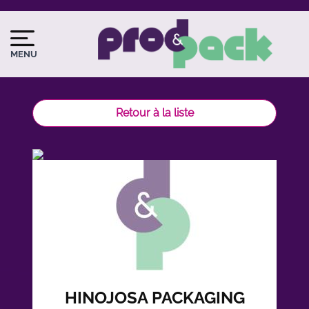
Aller
au
Image
Image
contenu
du
MENU
principal
logo
Retour à la liste
HINOJOSA PACKAGING