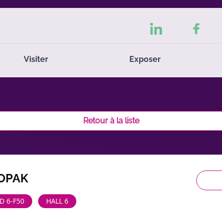
Visiter
Exposer
Retour à la liste
OPAK
D 6-F50
HALL 6