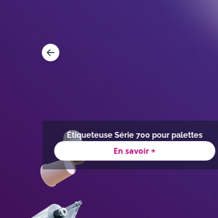
Étiqueteuse Série 700 pour palettes
En savoir +
Item
1
of
7