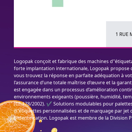
1 RUE 
Logopak conçoit et fabrique des machines d''étiquet
forte implantation internationale, Logopak propose d
vous trouvez la réponse en parfaite adéquation à vot
l’assurance d’une totale maîtrise d’œuvre et la garan
est engagée dans un processus d’amélioration continu
environnements exigeants (poussière, humidité, temp
(CE 178/2002). ✔ Solutions modulables pour palettes
d''étiquettes personnalisées et de marquage par jet 
l''identification. Logopak est membre de la Division