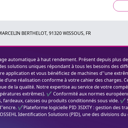
MARCELIN BERTHELOT, 91320 WISSOUS, FR
age automatique à haut rendement. Présent depuis plus de 4
es solutions uniques répondant à tous les besoins des diff
re application et vous bénéficiez de machines d''une extrêm
tie d’une réalisation conforme à votre cahier des charges. 
e de la qualité. Notre expertise au service de votre compé
ératures extrêmes). ✔ Conformité aux normes européennes, 
, fardeaux, caisses ou produits conditionnés sous vide. ✔ 
d''encre. ✔Plateforme logicielle PID 3SIXTY : gestion des t
 POSSEHL Identification Solutions (PID), une des divisions 