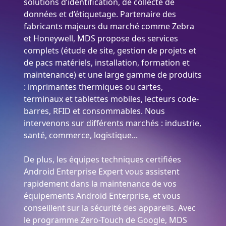
solutions d’identification, de collecte de
données et d’étiquetage. Partenaire des
fabricants majeurs du marché comme Zebra
et Honeywell, MDS propose des services
complets (étude de site, gestion de projets et
de pacs matériels, installation, formation et
maintenance) et une large gamme de produits
: imprimantes thermiques ou cartes,
terminaux et tablettes mobiles, lecteurs code-
barres, RFID et consommables. Nous
intervenons sur différents marchés : industrie,
santé, commerce, logistique...
De plus, les équipes techniques certifiées
Android Enterprise Expert vous assistent
rapidement dans la maintenance de vos
équipements Android Enterprise, et vous
conseillent sur la sécurité des appareils. Avec
le programme Zero-Touch de Google, MDS