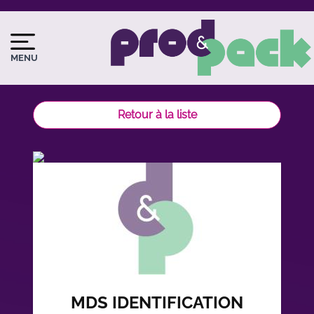
Aller
au
Image
Image
contenu
du
principal
MENU
logo
Retour à la liste
MDS IDENTIFICATION