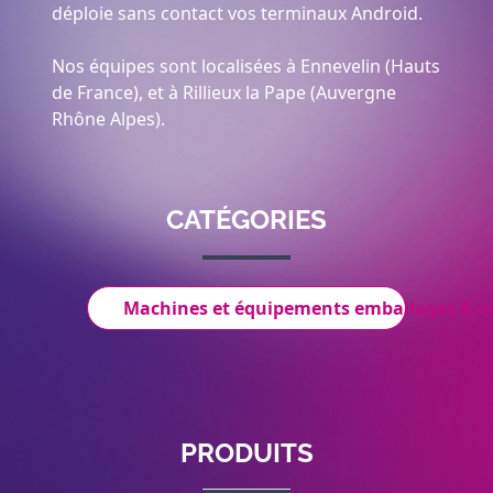
déploie sans contact vos terminaux Android.
Nos équipes sont localisées à Ennevelin (Hauts
de France), et à Rillieux la Pape (Auvergne
Rhône Alpes).
CATÉGORIES
Machines et équipements emballages & 
PRODUITS