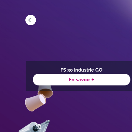
FS 30 industrie GO
En savoir +
Item
1
of
4