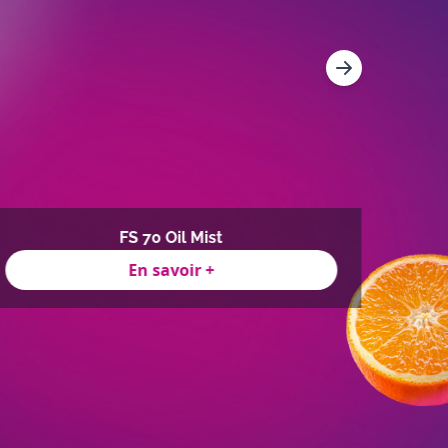
FS 70 Oil Mist
En savoir +