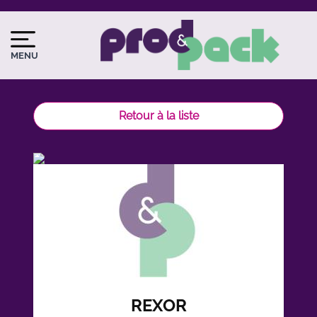
Aller
au
Image
Image
contenu
du
MENU
principal
logo
Retour à la liste
REXOR