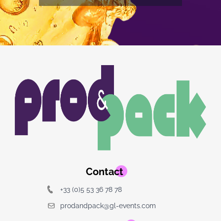
Image
Image
du
logo
Contact
+33 (0)5 53 36 78 78
prodandpack@gl-events.com