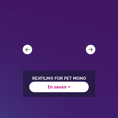
SEL
REXFILM® FOR PET MONO
En savoir +
Item
1
of