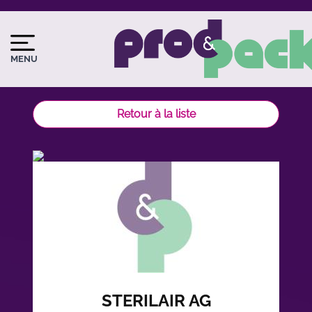
Aller
au
Image
Image
contenu
du
principal
MENU
logo
Retour à la liste
STERILAIR AG