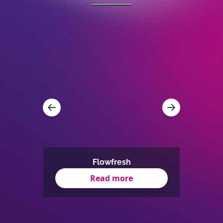
Revête
24
Flowfresh
Ép
Read more
Item
1