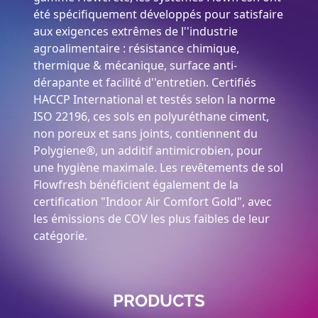
été spécifiquement développés pour satisfaire
aux exigences extrêmes de l''industrie
agroalimentaire : résistance chimique,
thermique & mécanique, surface anti-
dérapante et facilité d''entretien. Certifiés
HACCP International et testés selon la norme
ISO 22196, ces sols en polyuréthane ciment,
non poreux et sans joints, contiennent du
Polygiene®, un additif antimicrobien, pour
une hygiène maximale. Les revêtements de sol
Flowfresh bénéficient également de la
certification "Indoor Air Comfort Gold", avec
les émissions de COV les plus faibles de leur
catégorie.
PRODUCTS