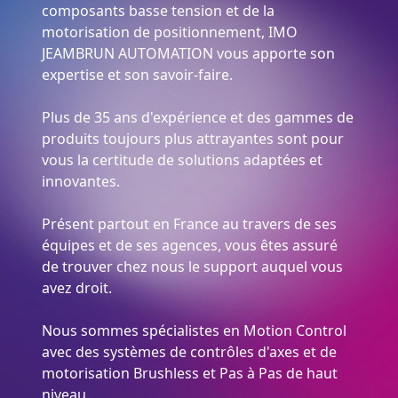
composants basse tension et de la
motorisation de positionnement, IMO
JEAMBRUN AUTOMATION vous apporte son
expertise et son savoir-faire.
Plus de 35 ans d'expérience et des gammes de
produits toujours plus attrayantes sont pour
vous la certitude de solutions adaptées et
innovantes.
Présent partout en France au travers de ses
équipes et de ses agences, vous êtes assuré
de trouver chez nous le support auquel vous
avez droit.
Nous sommes spécialistes en Motion Control
avec des systèmes de contrôles d'axes et de
motorisation Brushless et Pas à Pas de haut
niveau.