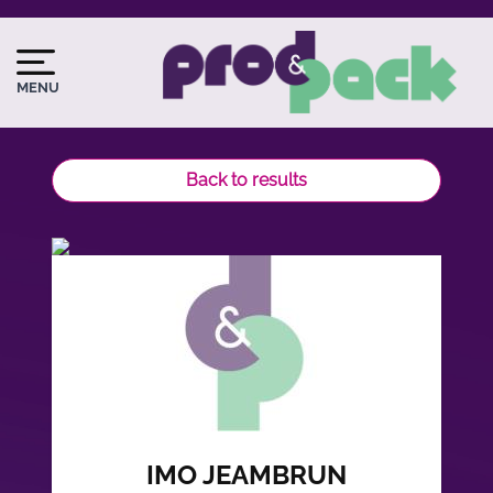
Skip
to
Image
Image
main
du
MENU
content
logo
Back to results
IMO JEAMBRUN