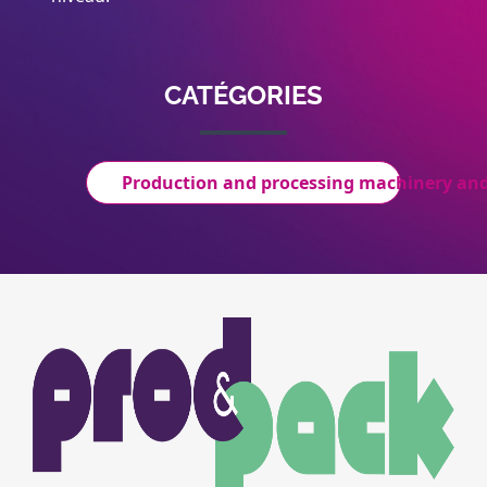
CATÉGORIES
Production and processing machinery an
Image
Image
du
logo