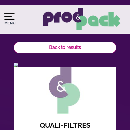
Skip
to
Image
Image
main
du
MENU
content
logo
Back to results
QUALI-FILTRES