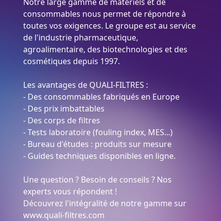
Notre large gamme de matériels et de
consommables nous permet de répondre à
toutes vos exigences. Le groupe est au service
de l'industrie pharmaceutique,
agroalimentaire, des biotechnologies et des
cosmétiques depuis 1997.
Les avantages de QUALI-FILTRES :
- Des consommables fabriqués en Europe
- Des prix imbattables
- Des corps de filtres
- Tests laboratoire (fouling index, MES...)
- Bureau d'études : produits sur mesure
- Guides techniques disponibles en ligne.
Une question ? Besoin de conseils ? Nos
experts vous répondent !
Découvrez l'intégralité de notre gamme sur
www.quali-filtres.com