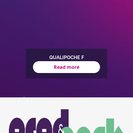
QUALIPOCHE F
Read more
Item
1
of
1
Image
Image
du
logo