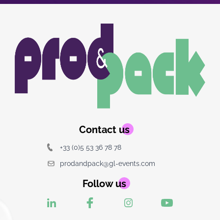
of
1
Image
Image
du
logo
Contact us
+33 (0)5 53 36 78 78
prodandpack@gl-events.com
Follow us