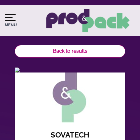
Skip
to
Image
Image
main
du
MENU
content
logo
Back to results
SOVATECH